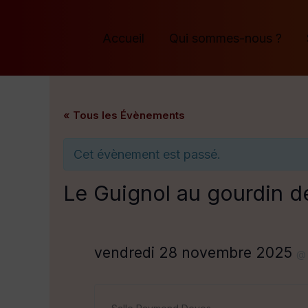
Aller
au
Accueil
Qui sommes-nous ?
contenu
« Tous les Évènements
Cet évènement est passé.
Le Guignol au gourdin d
vendredi 28 novembre 2025