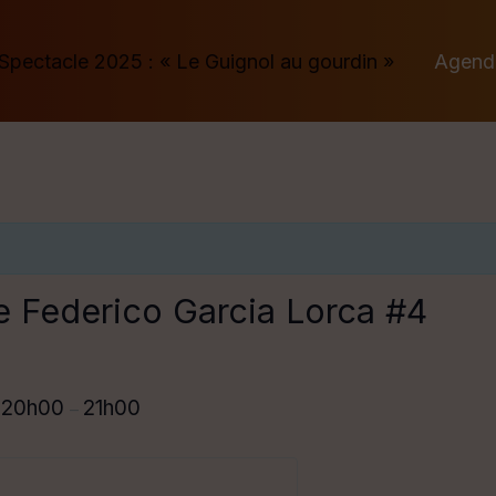
Spectacle 2025 : « Le Guignol au gourdin »
Agend
e Federico Garcia Lorca #4
20h00
21h00
@
–