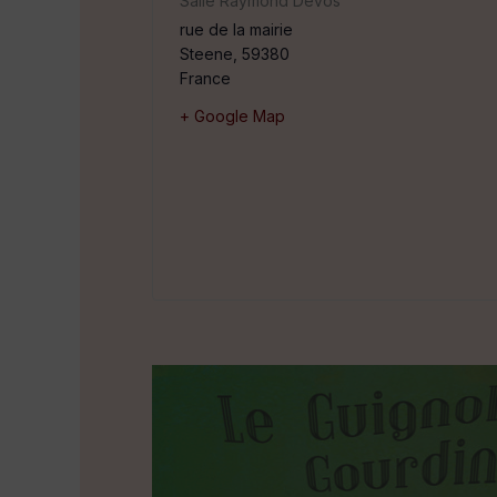
Salle Raymond Devos
rue de la mairie
Steene
,
59380
France
+ Google Map